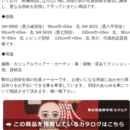
いており、絶滅商品にならない様に別珍の匠の生産技術を後世に継承
し、更なる供給を目指して守っていきたい商品です。
◆規格
S/# 8900（貫八綾別珍） 90cm巾×55m 乱 S/# 3021（貫八平別珍）
90cm巾×55m 乱 S/# 5024（貫七別珍） 100cm巾×55m 乱、90c
巾×55m 乱 シビック別珍 110cm巾×55m 乱 等が、代表的品質規
格です。
◆用途
服飾・カジュアルウェアー・カーテン・幕・袋物・背あてクッション
他、資材品
弊社は別珍生地の生産メーカーです。 お使いになる用途にあわせた商
品作りをお手伝いできる事を希望しています。 別珍のあらゆる事につ
いて相談させて頂きます。御一報下さい。