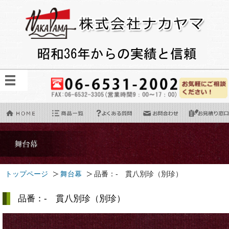
トップページ
舞台幕
品番：- 貫八別珍（別珍）
品番：- 貫八別珍（別珍）