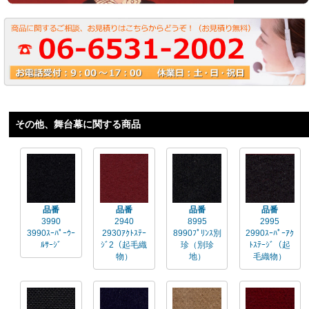
その他、舞台幕に関する商品
品番
品番
品番
品番
3990
2940
8995
2995
3990ｽｰﾊﾟｰｳｰ
2930ｱｸﾄｽﾃｰ
8990ﾌﾟﾘﾝｽ別
2990ｽｰﾊﾟｰｱｸ
ﾙｻｰｼﾞ
ｼﾞ2（起毛織
珍（別珍
ﾄｽﾃｰｼﾞ（起
物）
地）
毛織物）