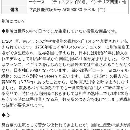
ーケース、（ディスプレイ関連、インテリア関連）他
備考
防炎性能試験番号 AO990080 ラベル（二）
別珍について
◆別珍は世界の中で日本でしか生産していない貴重な商品です。
1720年頃、南フランス地中海沿岸の織物の町リオンで創案されたと伝
えられています。 1756年頃にイギリスのマンチェスターに別珍製造工
場ができ生産され、世界各国に伝えられ、日本には明治29年に輸入さ
れモデルとして明治40年頃から国産別珍の生産が始まりました。 今で
はフランス、イギリスをはじめとした諸外国では生産されることがな
なり、日本独自の物となっています。 綿の緯毛ビロード（ヨコパイル
織物）のことを別珍 velveteen と云います。 1反（27.5m）の目方が1
貫800匁（6.75kg）あったことから、通称 貫八別珍 と呼ぶようになり
ました。 数あるパイル織物の中でも一番製造過程において匠の業がい
る商品で、特にせん毛段階におきましては相当の熟練工でも1本1本毛
を立てる時には手作業となる為、数ヶ所のつき穴をあけてしまう程繊
な技術が要求されます。
◆心
舞台幕の主流として昔から使われてきましたが、国内生産数の減少が